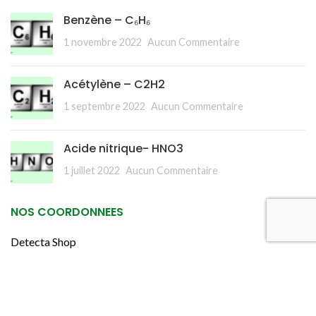
Benzène – C₆H₆
1 novembre 2022
Aucun Commentaire
Acétylène – C2H2
1 septembre 2022
Aucun Commentaire
Acide nitrique- HNO3
1 juillet 2022
Aucun Commentaire
NOS COORDONNEES
Detecta Shop
Zal des Meuniers
295 Rue de la Briqueterie
(Accès par la route de Neuville)
62580 THELUS