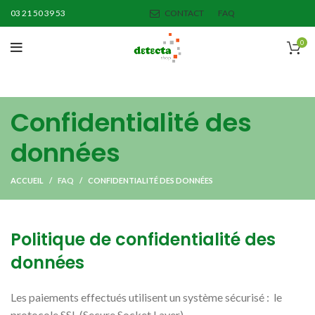
03 21 50 39 53
CONTACT
FAQ
0
Confidentialité des
données
ACCUEIL
FAQ
CONFIDENTIALITÉ DES DONNÉES
Politique de confidentialité des
données
Les paiements effectués utilisent un système sécurisé : le
protocole SSL (Secure Socket Layer).