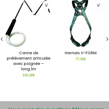
Canne de
Harnais V-FORM
prélévement articulée
77,90
€
avec poignée –
long.1m
105,00
€