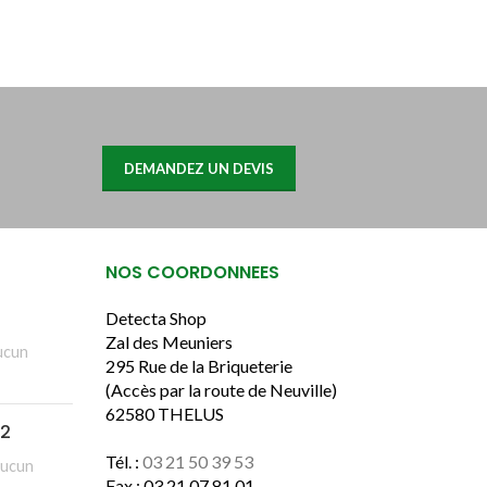
DEMANDEZ UN DEVIS
NOS COORDONNEES
Detecta Shop
Zal des Meuniers
ucun
295 Rue de la Briqueterie
(Accès par la route de Neuville)
62580 THELUS
H2
Tél. :
03 21 50 39 53
ucun
Fax : 03 21 07 81 01