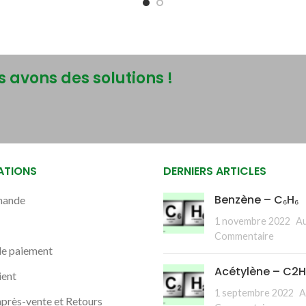
 avons des solutions !
ATIONS
DERNIERS ARTICLES
Benzène – C₆H₆
ande
1 novembre 2022
A
Commentaire
de paiement
Acétylène – C2
ient
1 septembre 2022
A
après-vente et Retours