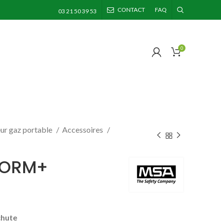
CONTACT
FAQ
03 21 50 39 53
0
ur gaz portable
Accessoires
FORM+
chute