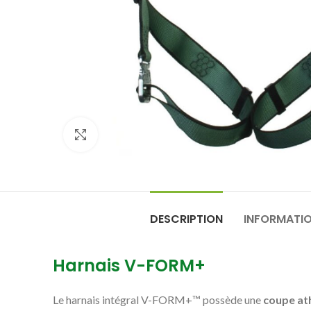
Click to enlarge
DESCRIPTION
INFORMATI
Harnais V-FORM+
Le harnais intégral V-FORM+™ possède une
coupe at