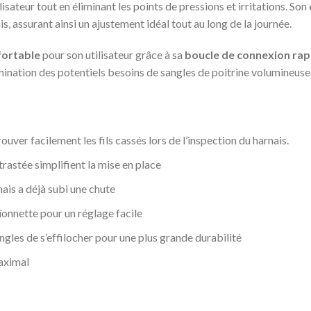
sateur tout en éliminant les points de pressions et irritations. Son
s, assurant ainsi un ajustement idéal tout au long de la journée.
nfortable
pour son utilisateur grâce à sa
boucle de connexion rap
imination des potentiels besoins de sangles de poitrine volumineuse
ver facilement les fils cassés lors de l’inspection du harnais.
trastée simplifient la mise en place
nais a déjà subi une chute
ïonnette pour un réglage facile
les de s’effilocher pour une plus grande durabilité
maximal