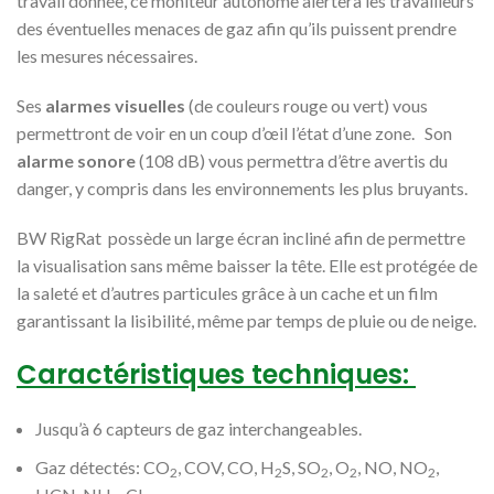
travail donnée, ce moniteur autonome alertera les travailleurs
des éventuelles menaces de gaz afin qu’ils puissent prendre
les mesures nécessaires.
Ses
alarmes visuelles
(de couleurs rouge ou vert) vous
permettront de voir en un coup d’œil l’état d’une zone. Son
alarme sonore
(108 dB) vous permettra d’être avertis du
danger, y compris dans les environnements les plus bruyants.
BW RigRat possède un large écran incliné afin de permettre
la visualisation sans même baisser la tête. Elle est protégée de
la saleté et d’autres particules grâce à un cache et un film
garantissant la lisibilité, même par temps de pluie ou de neige.
Caractéristiques techniques:
Jusqu’à 6 capteurs de gaz interchangeables.
Gaz détectés: CO
, COV, CO, H
S, SO
, O
, NO, NO
,
2
2
2
2
2